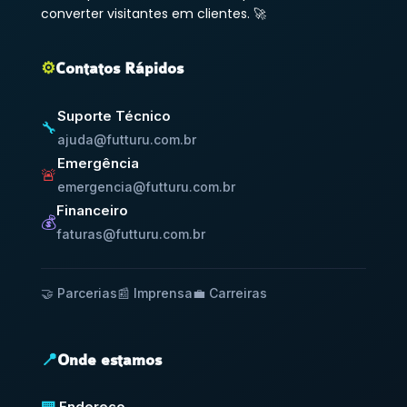
converter visitantes em clientes. 🚀
⚙️
Contatos Rápidos
Suporte Técnico
🔧
ajuda@futturu.com.br
Emergência
🚨
emergencia@futturu.com.br
Financeiro
💰
faturas@futturu.com.br
🤝 Parcerias
📰 Imprensa
💼 Carreiras
📍
Onde estamos
Endereço