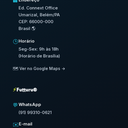
🏢
Ed. Connext Office
Umarizal, Belém/PA
CEP: 66000-000
Brasil 🌎
Horário
🕒
Seg-Sex: 9h às 18h
(Horário de Brasília)
🗺️ Ver no Google Maps →
⚡
Futturu®
WhatsApp
💬
(91) 99310-0621
E-mail
✉️