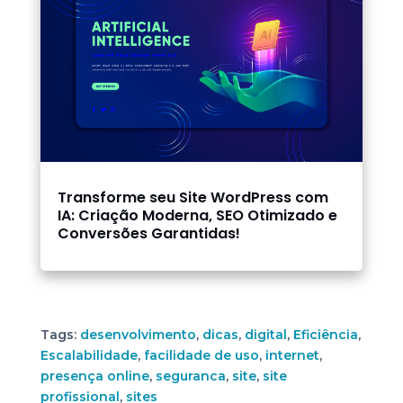
Transforme seu Site WordPress com
IA: Criação Moderna, SEO Otimizado e
Conversões Garantidas!
Tags:
desenvolvimento
,
dicas
,
digital
,
Eficiência
,
Escalabilidade
,
facilidade de uso
,
internet
,
presença online
,
seguranca
,
site
,
site
profissional
,
sites