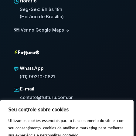
Horário
🕒
Seg-Sex: 9h às 18h
(Horário de Brasília)
🗺️ Ver no Google Maps →
⚡
Futturu®
WhatsApp
💬
(91) 99310-0621
E-mail
✉️
contato@futturu.com.br
Seu controle sobre cookies
⚡
Resposta em até 24h úteis
Utilizamos cookies essenciais para o funcionamento do site e, com
seu consentimento, cookies de análise e marketing para melhorar
sua experiência e personalizar conteúdo.