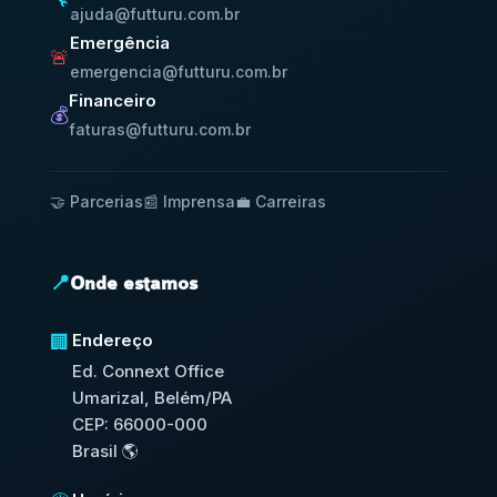
ajuda@futturu.com.br
Emergência
🚨
emergencia@futturu.com.br
Financeiro
💰
faturas@futturu.com.br
🤝 Parcerias
📰 Imprensa
💼 Carreiras
📍
Onde estamos
Endereço
🏢
Ed. Connext Office
Umarizal, Belém/PA
CEP: 66000-000
Brasil 🌎