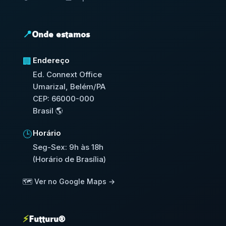
📍
Onde estamos
Endereço
🏢
Ed. Connext Office
Umarizal, Belém/PA
CEP: 66000-000
Brasil 🌎
Horário
🕒
Seg-Sex: 9h às 18h
(Horário de Brasília)
🗺️ Ver no Google Maps →
⚡
Futturu®