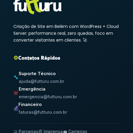
Criação de Site em Belém com WordPress + Cloud
Server: performance real, zero quedas, foco em
converter visitantes em clientes. 🚀
⚙️
Contatos Rápidos
Suporte Técnico
🔧
ajuda@futturu.com.br
Emergência
🚨
emergencia@futturu.com.br
Financeiro
💰
faturas@futturu.com.br
🤝 Parcerias
📰 Imprensa
💼 Carreiras