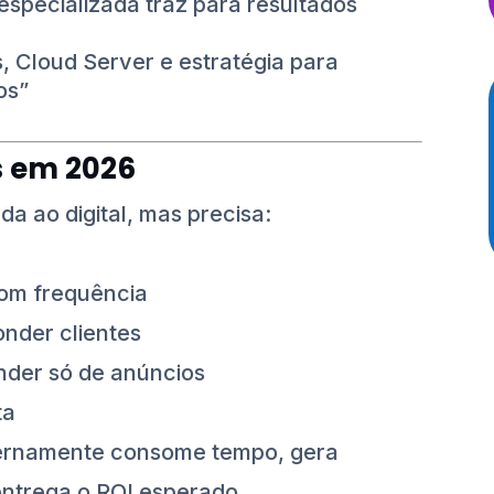
specializada traz para resultados
 Cloud Server e estratégia para
os”
s em 2026
a ao digital, mas precisa:
o
com frequência
onder clientes
der só de anúncios
ta
ternamente consome tempo, gera
entrega o ROI esperado.