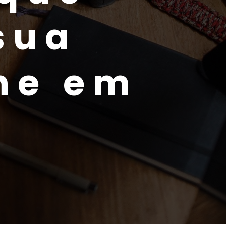
 sua
ne em