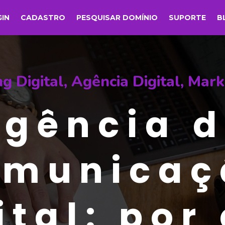
GIN
CADASTRO
PESQUISAR DOMÍNIO
SUPORTE
B
g Digital
,
Agência Digital
,
Mark
gência 
omunicaç
ital: por