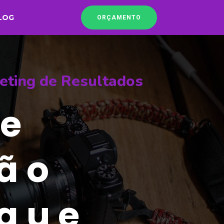
LOG
ORÇAMENTO
eting de Resultados
de
ão
 que