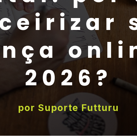
ceirizar
ença onli
2026?
por
Suporte Futturu