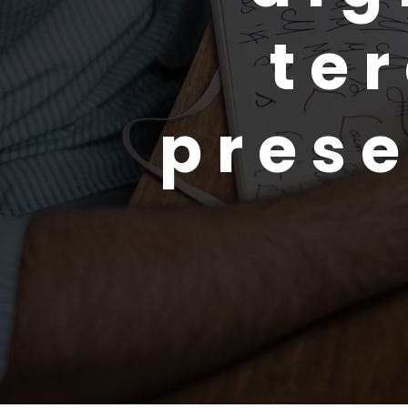
ter
pres