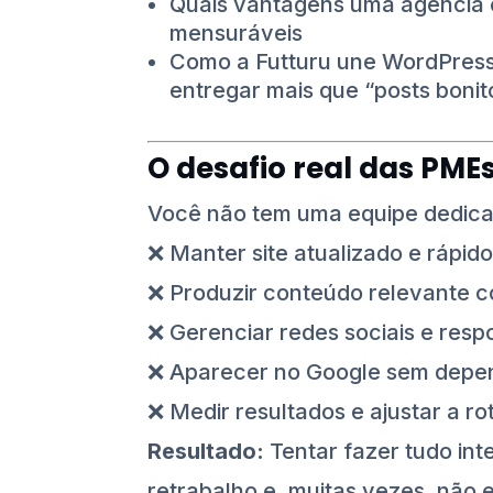
Quais vantagens uma agência e
mensuráveis
Como a Futturu une WordPress,
entregar mais que “posts bonit
O desafio real das PME
Você não tem uma equipe dedicad
❌ Manter site atualizado e rápid
❌ Produzir conteúdo relevante 
❌ Gerenciar redes sociais e resp
❌ Aparecer no Google sem depen
❌ Medir resultados e ajustar a ro
Resultado:
Tentar fazer tudo in
retrabalho e, muitas vezes, não 