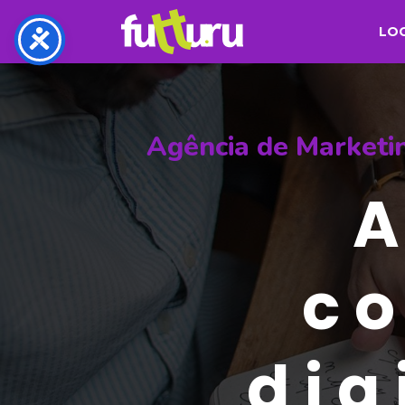
LO
Agência de Marketin
A
c
dig