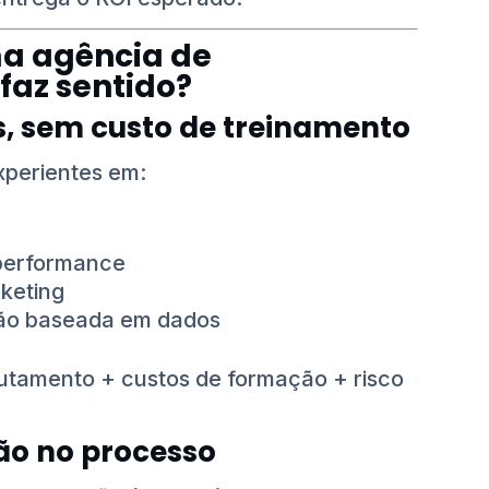
ma agência de
faz sentido?
s, sem custo de treinamento
xperientes em:
 performance
keting
são baseada em dados
utamento + custos de formação + risco
não no processo