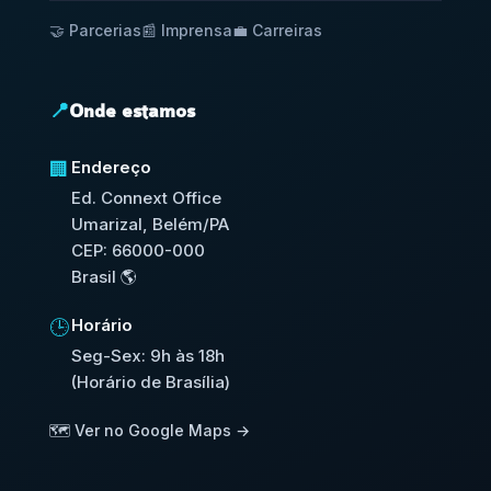
🤝 Parcerias
📰 Imprensa
💼 Carreiras
📍
Onde estamos
Endereço
🏢
Ed. Connext Office
Umarizal, Belém/PA
CEP: 66000-000
Brasil 🌎
Horário
🕒
Seg-Sex: 9h às 18h
(Horário de Brasília)
🗺️ Ver no Google Maps →