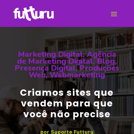
Marketing Digital
,
Agência
de Marketing Digital
,
Blog
,
Presença Digital
,
Produções
Web
,
Webmarketing
Criamos sites que
vendem para que
você não precise
por
Suporte Futturu