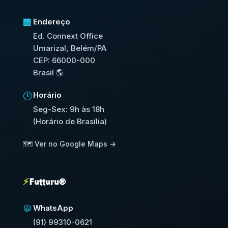
Endereço
🏢
Ed. Connext Office
Umarizal, Belém/PA
CEP: 66000-000
Brasil 🌎
Horário
🕒
Seg-Sex: 9h às 18h
(Horário de Brasília)
🗺️ Ver no Google Maps →
⚡
Futturu®
WhatsApp
💬
(91) 99310-0621