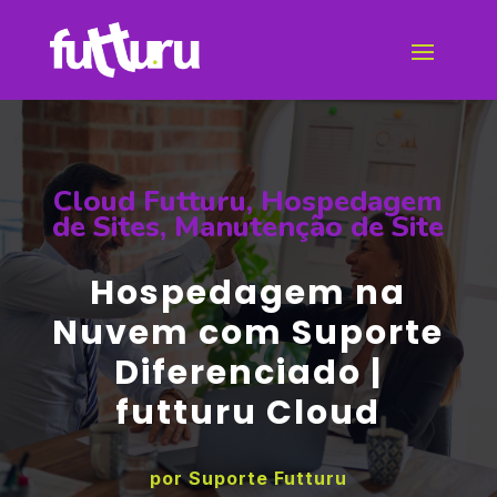
Cloud Futturu
,
Hospedagem
de Sites
,
Manutenção de Site
Hospedagem na
Nuvem com Suporte
Diferenciado |
futturu Cloud
por
Suporte Futturu