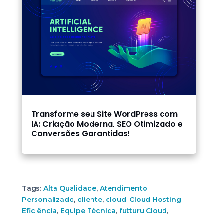
Transforme seu Site WordPress com
IA: Criação Moderna, SEO Otimizado e
Conversões Garantidas!
Tags:
Alta Qualidade
,
Atendimento
Personalizado
,
cliente
,
cloud
,
Cloud Hosting
,
Eficiência
,
Equipe Técnica
,
futturu Cloud
,