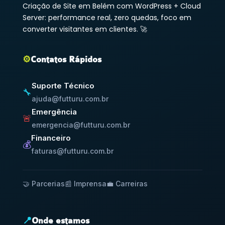
Criação de Site em Belém com WordPress + Cloud
Server: performance real, zero quedas, foco em
converter visitantes em clientes. 🚀
⚙️
Contatos Rápidos
Suporte Técnico
🔧
ajuda@futturu.com.br
Emergência
🚨
emergencia@futturu.com.br
Financeiro
💰
faturas@futturu.com.br
🤝 Parcerias
📰 Imprensa
💼 Carreiras
📍
Onde estamos