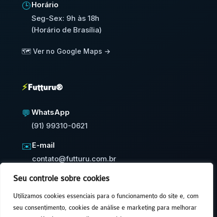
Horário
🕒
Seg-Sex: 9h às 18h
(Horário de Brasília)
🗺️ Ver no Google Maps →
⚡
Futturu®
WhatsApp
💬
(91) 99310-0621
E-mail
✉️
contato@futturu.com.br
Seu controle sobre cookies
⚡
Resposta em até 24h úteis
Utilizamos cookies essenciais para o funcionamento do site e, com
seu consentimento, cookies de análise e marketing para melhorar