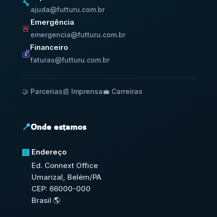
🔧
ajuda@futturu.com.br
Emergência
🚨
emergencia@futturu.com.br
Financeiro
💰
faturas@futturu.com.br
🤝 Parcerias
📰 Imprensa
💼 Carreiras
📍
Onde estamos
Endereço
🏢
Ed. Connext Office
Umarizal, Belém/PA
CEP: 66000-000
Brasil 🌎