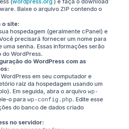
ess (
wordpress.org
) e faça o download
tware. Baixe o arquivo ZIP contendo o
o site:
a sua hospedagem (geralmente cPanel) e
 Você precisará fornecer um nome para
e uma senha. Essas informações serão
o do WordPress.
figuração do WordPress com as
os:
o WordPress em seu computador e
iretório raiz da hospedagem usando um
mplo). Em seguida, abra o arquivo
wp-
ie-o para
. Edite esse
wp-config.php
ações do banco de dados criado
ess no servidor: