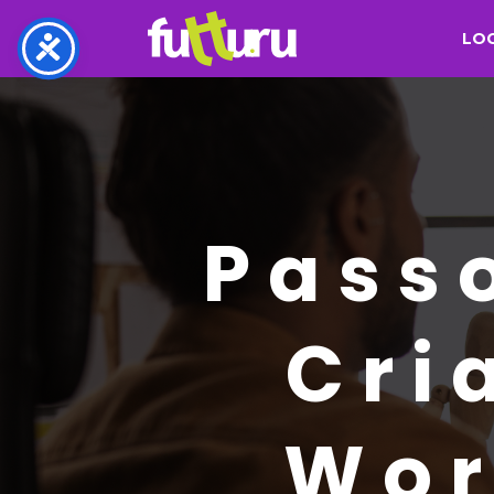
LO
Pass
Cri
Wor