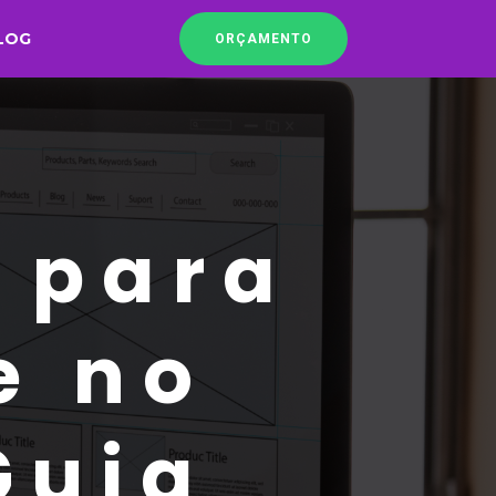
LOG
ORÇAMENTO
 para
e no
Guia