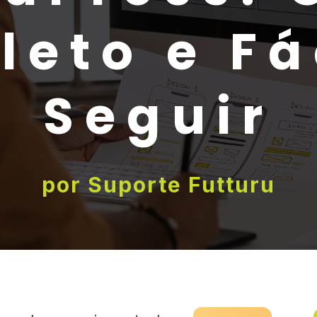
eto e Fá
Seguir
por
Suporte Futturu