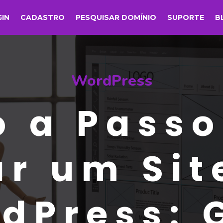
GIN
CADASTRO
PESQUISAR DOMÍNIO
SUPORTE
B
WordPress
o a Passo
ar um Sit
dPress: 