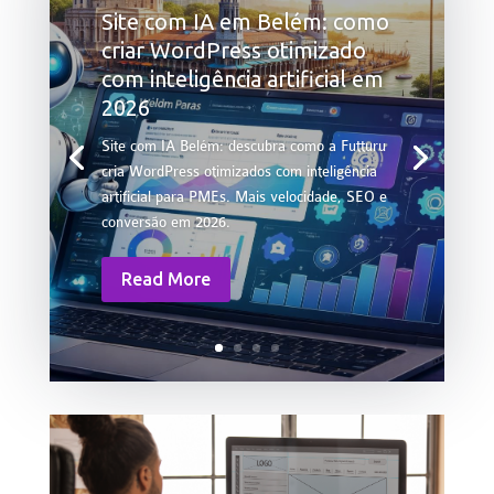
Site com IA em Belém: como
criar WordPress otimizado
com inteligência artificial em
2026
Site com IA Belém: descubra como a Futturu
cria WordPress otimizados com inteligência
artificial para PMEs. Mais velocidade, SEO e
conversão em 2026.
Read More