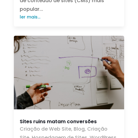
de conteúdo de sites (CMS) mais
popular...
ler mais...
Sites ruins matam conversões
Criação de Web Site
,
Blog
,
Criação
Site
,
Hospedagem de Sites
,
WordPress