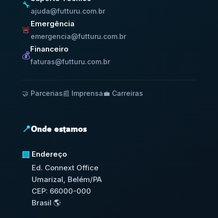
🔧
ajuda@futturu.com.br
Emergência
🚨
emergencia@futturu.com.br
Financeiro
💰
faturas@futturu.com.br
🤝 Parcerias
📰 Imprensa
💼 Carreiras
📍
Onde estamos
Endereço
🏢
Ed. Connext Office
Umarizal, Belém/PA
CEP: 66000-000
Brasil 🌎