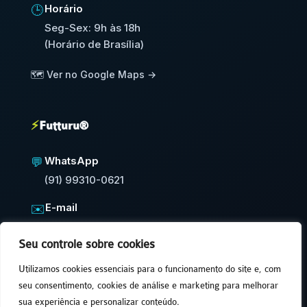
Horário
🕒
Seg-Sex: 9h às 18h
(Horário de Brasília)
🗺️ Ver no Google Maps →
⚡
Futturu®
WhatsApp
💬
(91) 99310-0621
E-mail
✉️
contato@futturu.com.br
Seu controle sobre cookies
⚡
Resposta em até 24h úteis
Utilizamos cookies essenciais para o funcionamento do site e, com
seu consentimento, cookies de análise e marketing para melhorar
sua experiência e personalizar conteúdo.