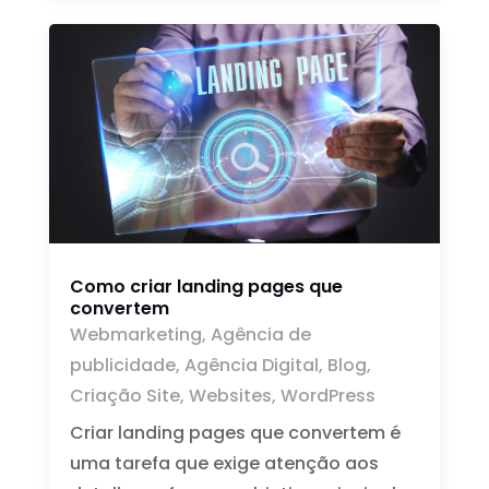
Como criar landing pages que
convertem
Webmarketing
,
Agência de
publicidade
,
Agência Digital
,
Blog
,
Criação Site
,
Websites
,
WordPress
Criar landing pages que convertem é
uma tarefa que exige atenção aos