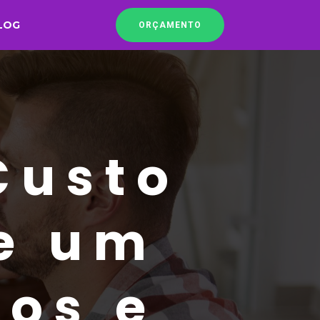
LOG
ORÇAMENTO
Custo
e um
ios e