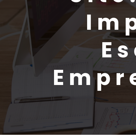
Im
Es
Empr