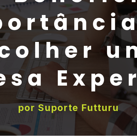
portância
colher 
esa Exper
por
Suporte Futturu