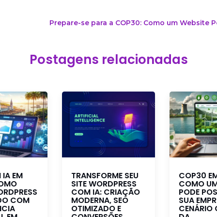
Prepare-se para a COP30: Como um Website P
Postagens relacionadas
 IA EM
TRANSFORME SEU
COP30 EM
COMO
SITE WORDPRESS
COMO UM
ORDPRESS
COM IA: CRIAÇÃO
PODE POS
DO COM
MODERNA, SEO
SUA EMPR
NCIA
OTIMIZADO E
CENÁRIO 
AL EM
CONVERSÕES
DA