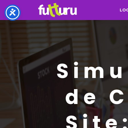
LO
Simu
de 
Site