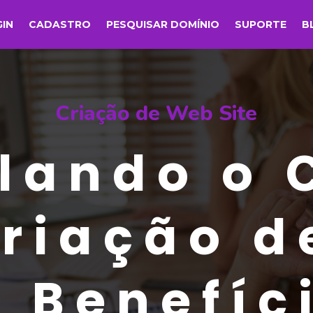
GIN
CADASTRO
PESQUISAR DOMÍNIO
SUPORTE
B
Criação de Web Site
lando o 
Criação d
: Benefíc