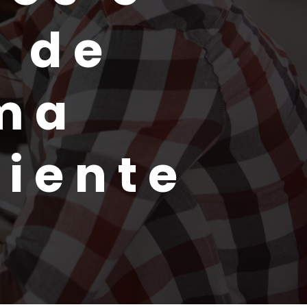
 de
uma
iente