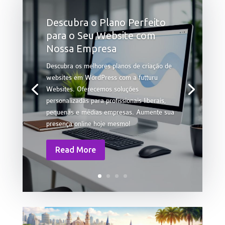
Descubra o Plano Perfeito
para o Seu Website com
Nossa Empresa
Descubra os melhores planos de criação de
websites em WordPress com a futturu
Websites. Oferecemos soluções
personalizadas para profissionais liberais,
pequenas e médias empresas. Aumente sua
presença online hoje mesmo!
Read More