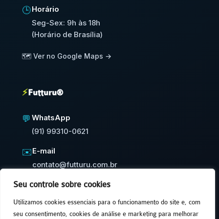
Horário
🕒
Seg-Sex: 9h às 18h
(Horário de Brasília)
🗺️ Ver no Google Maps →
⚡
Futturu®
WhatsApp
💬
(91) 99310-0621
E-mail
✉️
contato@futturu.com.br
Seu controle sobre cookies
⚡
Resposta em até 24h úteis
Utilizamos cookies essenciais para o funcionamento do site e, com
seu consentimento, cookies de análise e marketing para melhorar