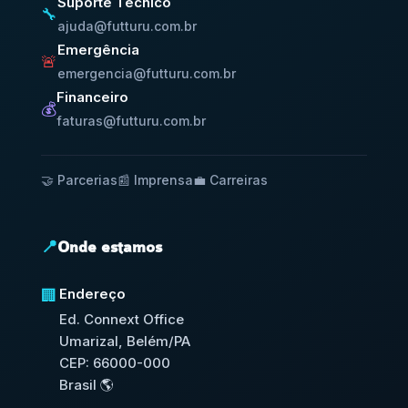
Suporte Técnico
🔧
ajuda@futturu.com.br
Emergência
🚨
emergencia@futturu.com.br
Financeiro
💰
faturas@futturu.com.br
🤝 Parcerias
📰 Imprensa
💼 Carreiras
📍
Onde estamos
Endereço
🏢
Ed. Connext Office
Umarizal, Belém/PA
CEP: 66000-000
Brasil 🌎