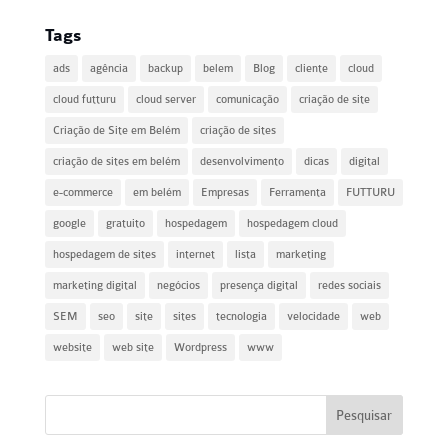
Tags
ads
agência
backup
belem
Blog
cliente
cloud
cloud futturu
cloud server
comunicação
criação de site
Criação de Site em Belém
criação de sites
criação de sites em belém
desenvolvimento
dicas
digital
e-commerce
em belém
Empresas
Ferramenta
FUTTURU
google
gratuito
hospedagem
hospedagem cloud
hospedagem de sites
internet
lista
marketing
marketing digital
negócios
presença digital
redes sociais
SEM
seo
site
sites
tecnologia
velocidade
web
website
web site
Wordpress
www