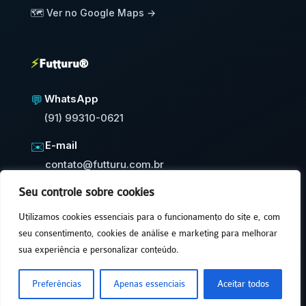
🗺️ Ver no Google Maps →
⚡
Futturu®
WhatsApp
💬
(91) 99310-0621
E-mail
✉️
contato@futturu.com.br
Seu controle sobre cookies
⚡
Resposta em até 24h úteis
Utilizamos cookies essenciais para o funcionamento do site e, com
seu consentimento, cookies de análise e marketing para melhorar
sua experiência e personalizar conteúdo.
© 2026 FUTTURU® • T.D.R. • Feito por humanos. 🤖
Preferências
Apenas essenciais
Aceitar todos
não. • Site orgânico.