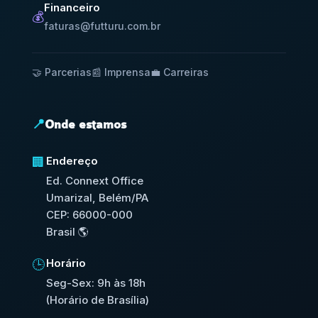
Financeiro
💰
faturas@futturu.com.br
🤝 Parcerias
📰 Imprensa
💼 Carreiras
📍
Onde estamos
Endereço
🏢
Ed. Connext Office
Umarizal, Belém/PA
CEP: 66000-000
Brasil 🌎
Horário
🕒
Seg-Sex: 9h às 18h
(Horário de Brasília)