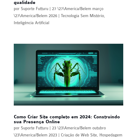
qualidade
por
Suporte Futturu
|
27 \27\America/Belem março
\27\America/Belem 2026
|
Tecnologia Sem Mistério
,
Inteligência Artificial
Como Criar Site completo em 2024: Construindo
sua Presença Online
por
Suporte Futturu
|
23 \23\America/Belem outubro
\23\America/Belem 2023
|
Criação de Web Site
,
Hospedagem