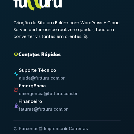
Criação de Site em Belém com WordPress + Cloud
Server: performance real, zero quedas, foco em
converter visitantes em clientes. 🚀
⚙️
Contatos Rápidos
Suporte Técnico
🔧
ajuda@futturu.com.br
Emergência
🚨
emergencia@futturu.com.br
Financeiro
💰
faturas@futturu.com.br
🤝 Parcerias
📰 Imprensa
💼 Carreiras