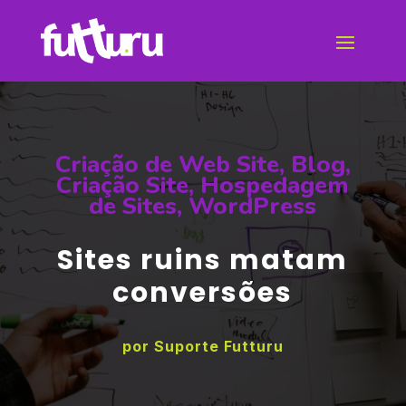
Criação de Web Site
,
Blog
,
Criação Site
,
Hospedagem
de Sites
,
WordPress
Sites ruins matam
conversões
por
Suporte Futturu