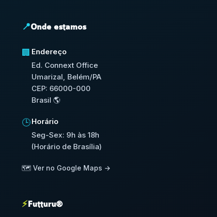
📍
Onde estamos
Endereço
🏢
Ed. Connext Office
Umarizal, Belém/PA
CEP: 66000-000
Brasil 🌎
Horário
🕒
Seg-Sex: 9h às 18h
(Horário de Brasília)
🗺️ Ver no Google Maps →
⚡
Futturu®