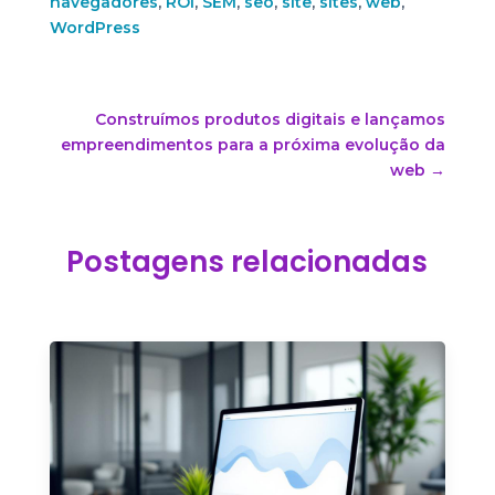
navegadores
,
ROI
,
SEM
,
seo
,
site
,
sites
,
web
,
WordPress
Construímos produtos digitais e lançamos
empreendimentos para a próxima evolução da
web
→
Postagens relacionadas