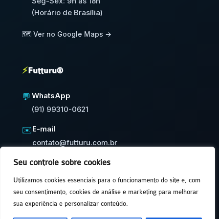
Seg-Sex: 9h às 18h
(Horário de Brasília)
🗺️ Ver no Google Maps →
⚡
Futturu®
WhatsApp
💬
(91) 99310-0621
E-mail
✉️
contato@futturu.com.br
Seu controle sobre cookies
⚡
Resposta em até 24h úteis
Utilizamos cookies essenciais para o funcionamento do site e, com
seu consentimento, cookies de análise e marketing para melhorar
sua experiência e personalizar conteúdo.
© 2026 FUTTURU® • T.D.R. • Feito por humanos. 🤖