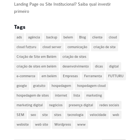
Landing Page ou Site Institucional? Saiba qual investir
primeiro
Tags
ads
agência
backup
belem
Blog
cliente
cloud
cloud futturu
cloud server
comunicação
criação de site
Criação de Site em Belém
criação de sites
criação de sites em belém
desenvolvimento
dicas
digital
e-commerce
em belém
Empresas
Ferramenta
FUTTURU
google
gratuito
hospedagem
hospedagem cloud
hospedagem de sites
internet
lista
marketing
marketing digital
negócios
presença digital
redes sociais
SEM
seo
site
sites
tecnologia
velocidade
web
website
web site
Wordpress
www