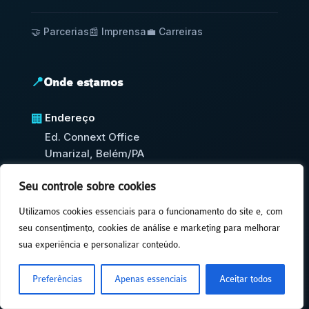
🤝 Parcerias
📰 Imprensa
💼 Carreiras
📍
Onde estamos
Endereço
🏢
Ed. Connext Office
Umarizal, Belém/PA
CEP: 66000-000
Seu controle sobre cookies
Brasil 🌎
Utilizamos cookies essenciais para o funcionamento do site e, com
Horário
🕒
seu consentimento, cookies de análise e marketing para melhorar
Seg-Sex: 9h às 18h
sua experiência e personalizar conteúdo.
(Horário de Brasília)
Preferências
Apenas essenciais
Aceitar todos
🗺️ Ver no Google Maps →