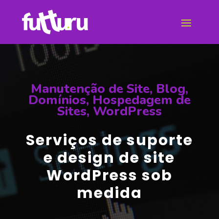
Manutenção de Site
,
Blog
,
Domínios
,
Hospedagem de
Sites
,
WordPress
Serviços de suporte
e design de site
WordPress sob
medida