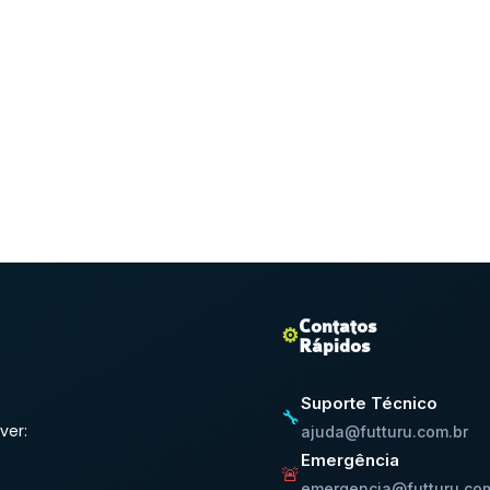
Contatos
⚙️
Rápidos
Suporte Técnico
🔧
ver:
ajuda@futturu.com.br
Emergência
🚨
emergencia@futturu.com