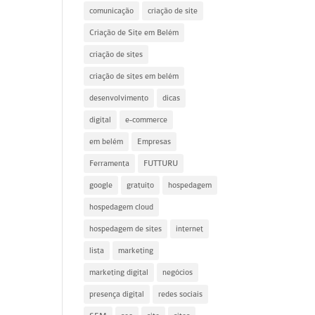
comunicação
criação de site
Criação de Site em Belém
criação de sites
criação de sites em belém
desenvolvimento
dicas
digital
e-commerce
em belém
Empresas
Ferramenta
FUTTURU
google
gratuito
hospedagem
hospedagem cloud
hospedagem de sites
internet
lista
marketing
marketing digital
negócios
presença digital
redes sociais