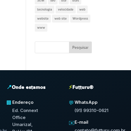
SEM
seo
site
sites
tecnologia
velocidade
web
website
web site
Wordpress
www
📍
Onde estamos
⚡
Futturu®
Endereço
WhatsApp
🏢
💬
Ed. Connext
(91) 99310-0621
Office
E-mail
✉️
Umarizal,
contato@futturu.com.br
.br