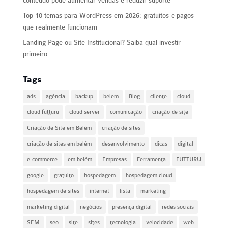
conteúdo pode aumentar vendas e reduzir suporte
Top 10 temas para WordPress em 2026: gratuitos e pagos
que realmente funcionam
Landing Page ou Site Institucional? Saiba qual investir
primeiro
Tags
ads
agência
backup
belem
Blog
cliente
cloud
cloud futturu
cloud server
comunicação
criação de site
Criação de Site em Belém
criação de sites
criação de sites em belém
desenvolvimento
dicas
digital
e-commerce
em belém
Empresas
Ferramenta
FUTTURU
google
gratuito
hospedagem
hospedagem cloud
hospedagem de sites
internet
lista
marketing
marketing digital
negócios
presença digital
redes sociais
SEM
seo
site
sites
tecnologia
velocidade
web