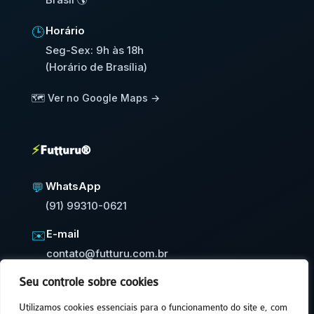
Horário
🕒
Seg-Sex: 9h às 18h
(Horário de Brasília)
🗺️ Ver no Google Maps →
⚡
Futturu®
WhatsApp
💬
(91) 99310-0621
E-mail
✉️
contato@futturu.com.br
Seu controle sobre cookies
⚡
Resposta em até 24h úteis
Utilizamos cookies essenciais para o funcionamento do site e, com