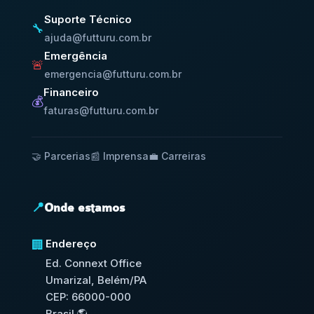
Suporte Técnico
🔧
ajuda@futturu.com.br
Emergência
🚨
emergencia@futturu.com.br
Financeiro
💰
faturas@futturu.com.br
🤝 Parcerias
📰 Imprensa
💼 Carreiras
📍
Onde estamos
Endereço
🏢
Ed. Connext Office
Umarizal, Belém/PA
CEP: 66000-000
Brasil 🌎