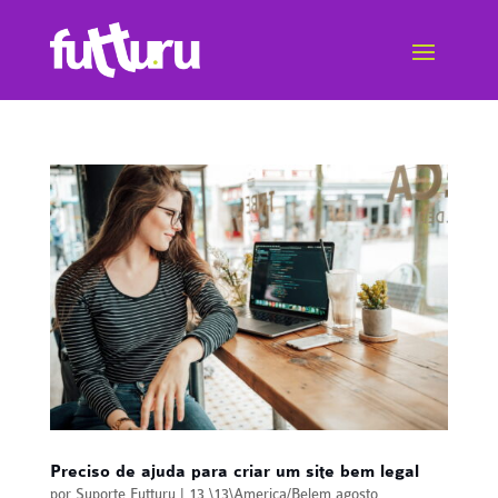
Preciso de ajuda para criar um site bem legal
por
Suporte Futturu
|
13 \13\America/Belem agosto