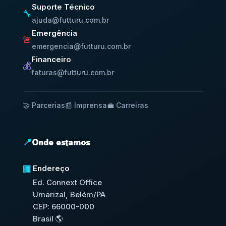
Suporte Técnico
🔧
ajuda@futturu.com.br
Emergência
🚨
emergencia@futturu.com.br
Financeiro
💰
faturas@futturu.com.br
🤝 Parcerias
📰 Imprensa
💼 Carreiras
📍
Onde estamos
Endereço
🏢
Ed. Connext Office
Umarizal, Belém/PA
CEP: 66000-000
Brasil 🌎