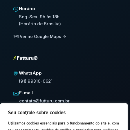
Horário
🕒
Seg-Sex: 9h às 18h
(Horário de Brasília)
🗺️ Ver no Google Maps →
⚡
Futturu®
WhatsApp
💬
(91) 99310-0621
E-mail
✉️
contato@futturu.com.br
Seu controle sobre cookies
⚡
Resposta em até 24h úteis
Utilizamos cookies essenciais para o funcionamento do site e, com