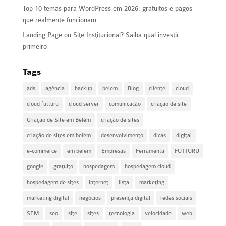
Top 10 temas para WordPress em 2026: gratuitos e pagos
que realmente funcionam
Landing Page ou Site Institucional? Saiba qual investir
primeiro
Tags
ads
agência
backup
belem
Blog
cliente
cloud
cloud futturu
cloud server
comunicação
criação de site
Criação de Site em Belém
criação de sites
criação de sites em belém
desenvolvimento
dicas
digital
e-commerce
em belém
Empresas
Ferramenta
FUTTURU
google
gratuito
hospedagem
hospedagem cloud
hospedagem de sites
internet
lista
marketing
marketing digital
negócios
presença digital
redes sociais
SEM
seo
site
sites
tecnologia
velocidade
web