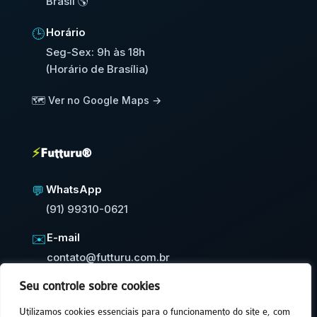
Brasil 🌎
Horário
🕒
Seg-Sex: 9h às 18h
(Horário de Brasília)
🗺️ Ver no Google Maps →
⚡
Futturu®
WhatsApp
💬
(91) 99310-0621
E-mail
✉️
contato@futturu.com.br
Seu controle sobre cookies
⚡
Resposta em até 24h úteis
Utilizamos cookies essenciais para o funcionamento do site e, com