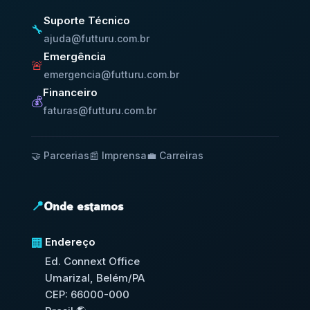
Suporte Técnico
🔧
ajuda@futturu.com.br
Emergência
🚨
emergencia@futturu.com.br
Financeiro
💰
faturas@futturu.com.br
🤝 Parcerias
📰 Imprensa
💼 Carreiras
📍
Onde estamos
Endereço
🏢
Ed. Connext Office
Umarizal, Belém/PA
CEP: 66000-000