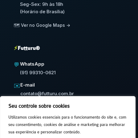
Seg-Sex: 9h às 18h
(Horário de Brasília)
🗺️ Ver no Google Maps →
⚡
Futturu®
WhatsApp
💬
(91) 99310-0621
E-mail
✉️
contato@futturu.com.br
Seu controle sobre cookies
⚡
Resposta em até 24h úteis
Utilizamos cookies essenciais para o funcionamento do site e, com
seu consentimento, cookies de análise e marketing para melhorar
sua experiência e personalizar conteúdo.