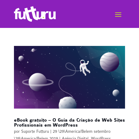
eBook gratuito – O Guia da Criação de Web Sites
Profissionais em WordPress
por
Suporte Futturu
|
29 \29\America/Belem setembro
\29\America/Belem 2019
|
Agência Digital
,
WordPress