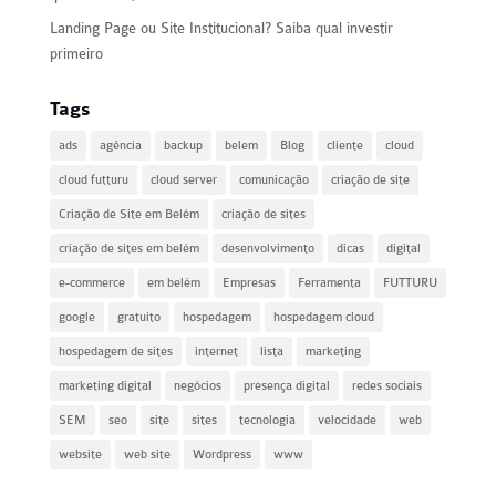
Landing Page ou Site Institucional? Saiba qual investir
primeiro
Tags
ads
agência
backup
belem
Blog
cliente
cloud
cloud futturu
cloud server
comunicação
criação de site
Criação de Site em Belém
criação de sites
criação de sites em belém
desenvolvimento
dicas
digital
e-commerce
em belém
Empresas
Ferramenta
FUTTURU
google
gratuito
hospedagem
hospedagem cloud
hospedagem de sites
internet
lista
marketing
marketing digital
negócios
presença digital
redes sociais
SEM
seo
site
sites
tecnologia
velocidade
web
website
web site
Wordpress
www