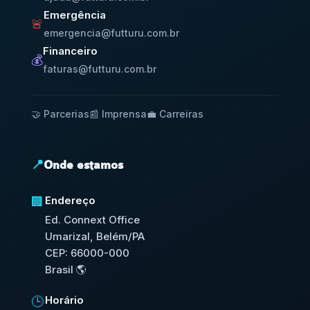
Emergência
🚨
emergencia@futturu.com.br
Financeiro
💰
faturas@futturu.com.br
🤝 Parcerias
📰 Imprensa
💼 Carreiras
📍
Onde estamos
Endereço
🏢
Ed. Connext Office
Umarizal, Belém/PA
CEP: 66000-000
Brasil 🌎
Horário
🕒