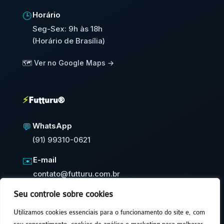
Horário
🕒
Seg-Sex: 9h às 18h
(Horário de Brasília)
🗺️ Ver no Google Maps →
⚡
Futturu®
WhatsApp
💬
(91) 99310-0621
E-mail
✉️
contato@futturu.com.br
Seu controle sobre cookies
⚡
Resposta em até 24h úteis
Utilizamos cookies essenciais para o funcionamento do site e, com