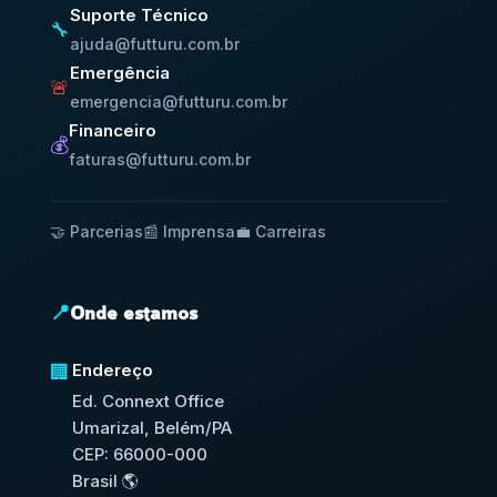
Suporte Técnico
🔧
ajuda@futturu.com.br
Emergência
🚨
emergencia@futturu.com.br
Financeiro
💰
faturas@futturu.com.br
🤝 Parcerias
📰 Imprensa
💼 Carreiras
📍
Onde estamos
Endereço
🏢
Ed. Connext Office
Umarizal, Belém/PA
CEP: 66000-000
Brasil 🌎