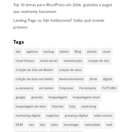
Top 10 temas para WordPress em 2026: gratuitos e pagos
que realmente funcionam
Landing Page ou Site Institucional? Saiba qual investir
primeiro
Tags
ads
agência
backup
belem
Blog
cliente
cloud
cloud futturu
cloud server
comunicação
criação de site
Criação de Site em Belém
criação de sites
criação de sites em belém
desenvolvimento
dicas
digital
e-commerce
em belém
Empresas
Ferramenta
FUTTURU
google
gratuito
hospedagem
hospedagem cloud
hospedagem de sites
internet
lista
marketing
marketing digital
negócios
presença digital
redes sociais
SEM
seo
site
sites
tecnologia
velocidade
web