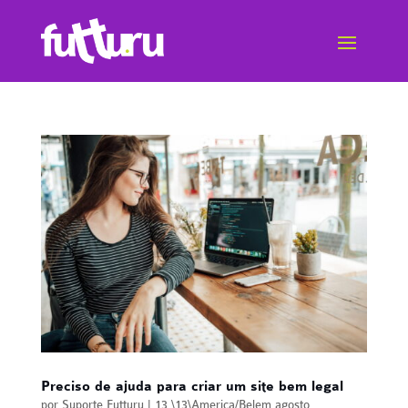
Preciso de ajuda para criar um site bem legal
por
Suporte Futturu
|
13 \13\America/Belem agosto