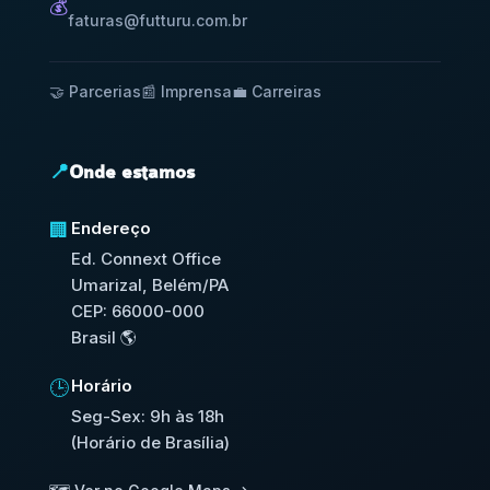
💰
faturas@futturu.com.br
🤝 Parcerias
📰 Imprensa
💼 Carreiras
📍
Onde estamos
Endereço
🏢
Ed. Connext Office
Umarizal, Belém/PA
CEP: 66000-000
Brasil 🌎
Horário
🕒
Seg-Sex: 9h às 18h
(Horário de Brasília)