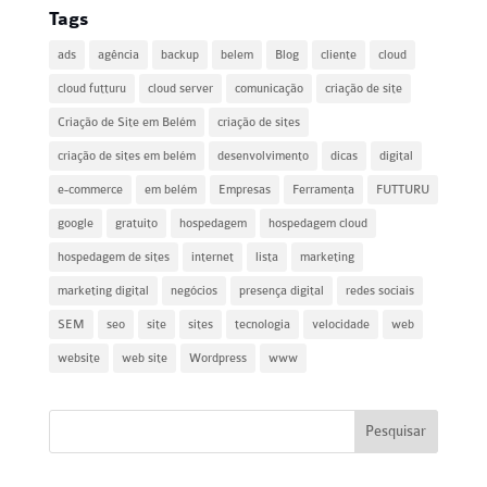
Tags
ads
agência
backup
belem
Blog
cliente
cloud
cloud futturu
cloud server
comunicação
criação de site
Criação de Site em Belém
criação de sites
criação de sites em belém
desenvolvimento
dicas
digital
e-commerce
em belém
Empresas
Ferramenta
FUTTURU
google
gratuito
hospedagem
hospedagem cloud
hospedagem de sites
internet
lista
marketing
marketing digital
negócios
presença digital
redes sociais
SEM
seo
site
sites
tecnologia
velocidade
web
website
web site
Wordpress
www