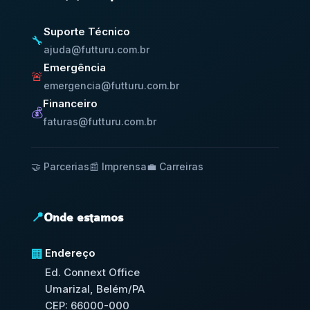
Suporte Técnico
🔧
ajuda@futturu.com.br
Emergência
🚨
emergencia@futturu.com.br
Financeiro
💰
faturas@futturu.com.br
🤝 Parcerias
📰 Imprensa
💼 Carreiras
📍
Onde estamos
Endereço
🏢
Ed. Connext Office
Umarizal, Belém/PA
CEP: 66000-000