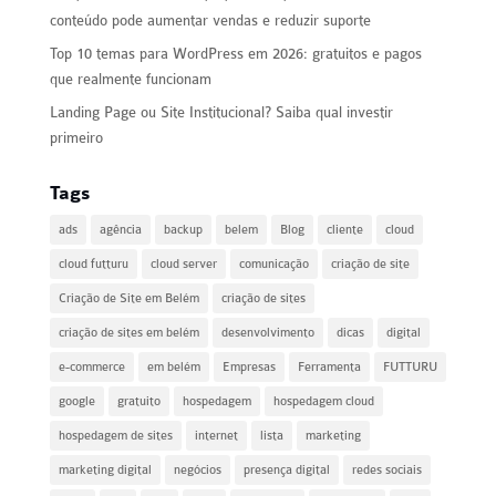
conteúdo pode aumentar vendas e reduzir suporte
Top 10 temas para WordPress em 2026: gratuitos e pagos
que realmente funcionam
Landing Page ou Site Institucional? Saiba qual investir
primeiro
Tags
ads
agência
backup
belem
Blog
cliente
cloud
cloud futturu
cloud server
comunicação
criação de site
Criação de Site em Belém
criação de sites
criação de sites em belém
desenvolvimento
dicas
digital
e-commerce
em belém
Empresas
Ferramenta
FUTTURU
google
gratuito
hospedagem
hospedagem cloud
hospedagem de sites
internet
lista
marketing
marketing digital
negócios
presença digital
redes sociais