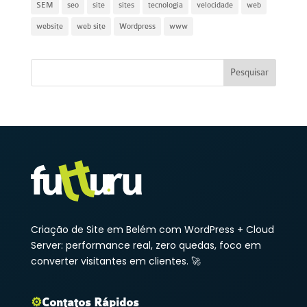
SEM
seo
site
sites
tecnologia
velocidade
web
website
web site
Wordpress
www
Criação de Site em Belém com WordPress + Cloud
Server: performance real, zero quedas, foco em
converter visitantes em clientes. 🚀
⚙️
Contatos Rápidos