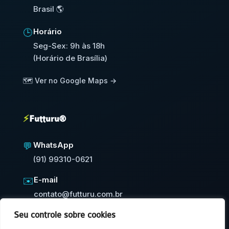
Brasil 🌎
Horário
🕒
Seg-Sex: 9h às 18h
(Horário de Brasília)
🗺️ Ver no Google Maps →
⚡
Futturu®
WhatsApp
💬
(91) 99310-0621
E-mail
✉️
contato@futturu.com.br
Seu controle sobre cookies
⚡
Resposta em até 24h úteis