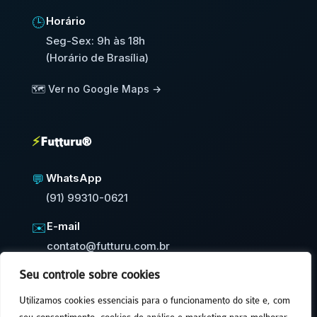
Horário
🕒
Seg-Sex: 9h às 18h
(Horário de Brasília)
🗺️ Ver no Google Maps →
⚡
Futturu®
WhatsApp
💬
(91) 99310-0621
E-mail
✉️
contato@futturu.com.br
Seu controle sobre cookies
⚡
Resposta em até 24h úteis
Utilizamos cookies essenciais para o funcionamento do site e, com