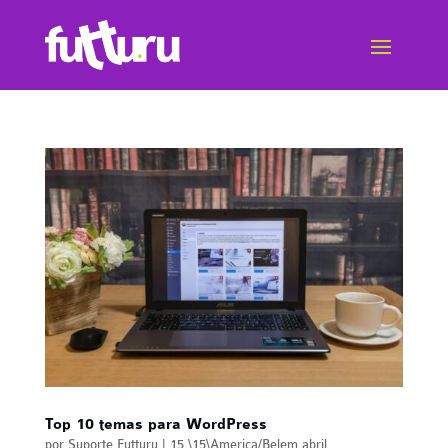
Top 10 temas para WordPress
por
Suporte Futturu
|
15 \15\America/Belem abril