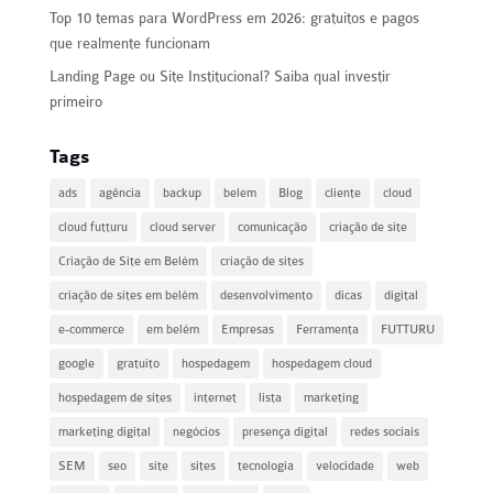
Top 10 temas para WordPress em 2026: gratuitos e pagos
que realmente funcionam
Landing Page ou Site Institucional? Saiba qual investir
primeiro
Tags
ads
agência
backup
belem
Blog
cliente
cloud
cloud futturu
cloud server
comunicação
criação de site
Criação de Site em Belém
criação de sites
criação de sites em belém
desenvolvimento
dicas
digital
e-commerce
em belém
Empresas
Ferramenta
FUTTURU
google
gratuito
hospedagem
hospedagem cloud
hospedagem de sites
internet
lista
marketing
marketing digital
negócios
presença digital
redes sociais
SEM
seo
site
sites
tecnologia
velocidade
web