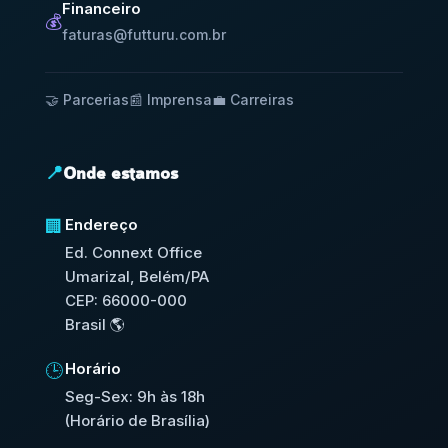
Financeiro
💰
faturas@futturu.com.br
🤝 Parcerias
📰 Imprensa
💼 Carreiras
📍
Onde estamos
Endereço
🏢
Ed. Connext Office
Umarizal, Belém/PA
CEP: 66000-000
Brasil 🌎
Horário
🕒
Seg-Sex: 9h às 18h
(Horário de Brasília)