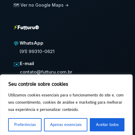
🗺️ Ver no Google Maps →
⚡
Futturu®
WhatsApp
💬
(91) 99310-0621
E-mail
✉️
contato@futturu.com.br
Seu controle sobre cookies
⚡
Resposta em até 24h úteis
Utilizamos cookies essenciais para o funcionamento do site e, com
seu consentimento, cookies de análise e marketing para melhorar
sua experiência e personalizar conteúdo.
© 2026 FUTTURU® • T.D.R. • Feito por humanos. 🤖
Preferências
Apenas essenciais
Aceitar todos
não. • Site orgânico.