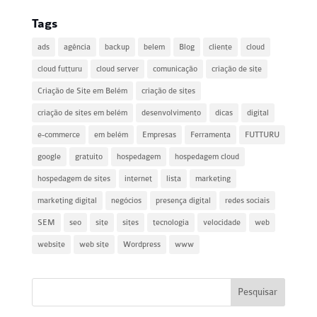
Tags
ads
agência
backup
belem
Blog
cliente
cloud
cloud futturu
cloud server
comunicação
criação de site
Criação de Site em Belém
criação de sites
criação de sites em belém
desenvolvimento
dicas
digital
e-commerce
em belém
Empresas
Ferramenta
FUTTURU
google
gratuito
hospedagem
hospedagem cloud
hospedagem de sites
internet
lista
marketing
marketing digital
negócios
presença digital
redes sociais
SEM
seo
site
sites
tecnologia
velocidade
web
website
web site
Wordpress
www