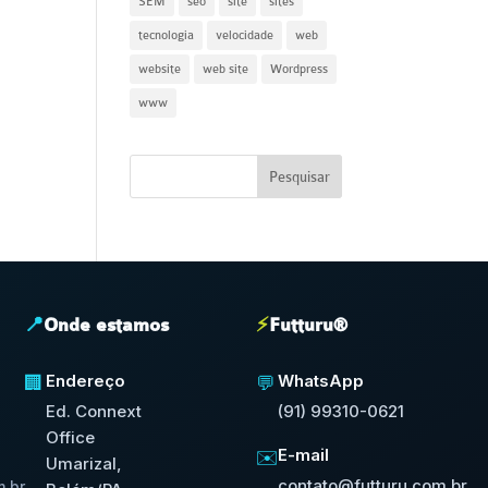
SEM
seo
site
sites
tecnologia
velocidade
web
website
web site
Wordpress
www
📍
Onde estamos
⚡
Futturu®
Endereço
WhatsApp
🏢
💬
Ed. Connext
(91) 99310-0621
Office
E-mail
✉️
Umarizal,
contato@futturu.com.br
.br