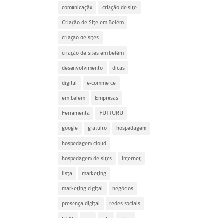
comunicação
criação de site
Criação de Site em Belém
criação de sites
criação de sites em belém
desenvolvimento
dicas
digital
e-commerce
em belém
Empresas
Ferramenta
FUTTURU
google
gratuito
hospedagem
hospedagem cloud
hospedagem de sites
internet
lista
marketing
marketing digital
negócios
presença digital
redes sociais