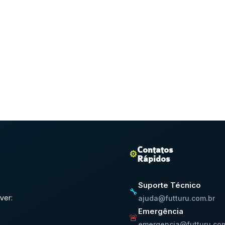
Contatos
⚙️
Rápidos
Suporte Técnico
🔧
ver:
ajuda@futturu.com.br
Emergência
🚨
emergencia@futturu.com