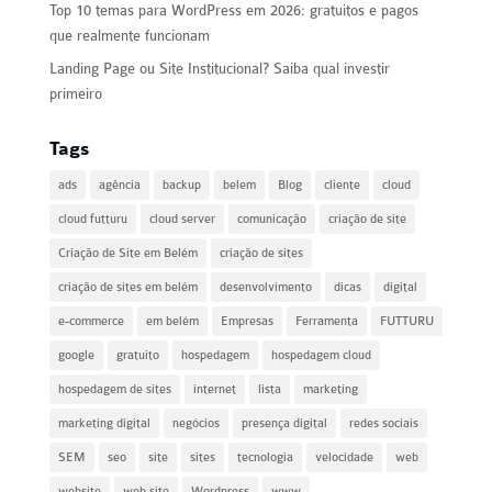
Top 10 temas para WordPress em 2026: gratuitos e pagos
que realmente funcionam
Landing Page ou Site Institucional? Saiba qual investir
primeiro
Tags
ads
agência
backup
belem
Blog
cliente
cloud
cloud futturu
cloud server
comunicação
criação de site
Criação de Site em Belém
criação de sites
criação de sites em belém
desenvolvimento
dicas
digital
e-commerce
em belém
Empresas
Ferramenta
FUTTURU
google
gratuito
hospedagem
hospedagem cloud
hospedagem de sites
internet
lista
marketing
marketing digital
negócios
presença digital
redes sociais
SEM
seo
site
sites
tecnologia
velocidade
web
website
web site
Wordpress
www