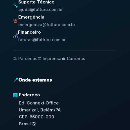
Suporte Técnico
🔧
ajuda@futturu.com.br
Emergência
🚨
emergencia@futturu.com.br
Financeiro
💰
faturas@futturu.com.br
🤝 Parcerias
📰 Imprensa
💼 Carreiras
📍
Onde estamos
Endereço
🏢
Ed. Connext Office
Umarizal, Belém/PA
CEP: 66000-000
Brasil 🌎