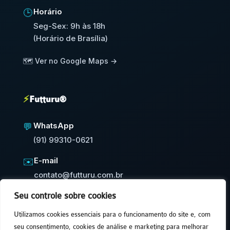
Horário
🕒
Seg-Sex: 9h às 18h
(Horário de Brasília)
🗺️ Ver no Google Maps →
⚡
Futturu®
WhatsApp
💬
(91) 99310-0621
E-mail
✉️
contato@futturu.com.br
Seu controle sobre cookies
⚡
Resposta em até 24h úteis
Utilizamos cookies essenciais para o funcionamento do site e, com
seu consentimento, cookies de análise e marketing para melhorar