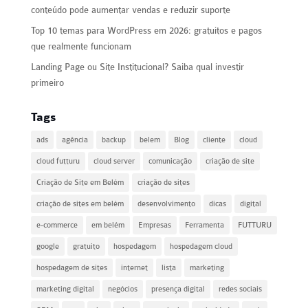
conteúdo pode aumentar vendas e reduzir suporte
Top 10 temas para WordPress em 2026: gratuitos e pagos
que realmente funcionam
Landing Page ou Site Institucional? Saiba qual investir
primeiro
Tags
ads
agência
backup
belem
Blog
cliente
cloud
cloud futturu
cloud server
comunicação
criação de site
Criação de Site em Belém
criação de sites
criação de sites em belém
desenvolvimento
dicas
digital
e-commerce
em belém
Empresas
Ferramenta
FUTTURU
google
gratuito
hospedagem
hospedagem cloud
hospedagem de sites
internet
lista
marketing
marketing digital
negócios
presença digital
redes sociais