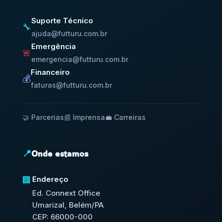
Suporte Técnico
🔧
ajuda@futturu.com.br
Emergência
🚨
emergencia@futturu.com.br
Financeiro
💰
faturas@futturu.com.br
🤝 Parcerias
📰 Imprensa
💼 Carreiras
📍
Onde estamos
Endereço
🏢
Ed. Connext Office
Umarizal, Belém/PA
CEP: 66000-000