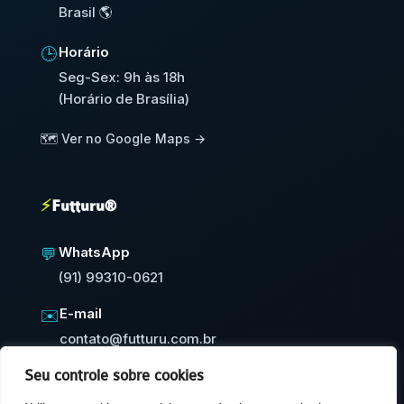
Brasil 🌎
Horário
🕒
Seg-Sex: 9h às 18h
(Horário de Brasília)
🗺️ Ver no Google Maps →
⚡
Futturu®
WhatsApp
💬
(91) 99310-0621
E-mail
✉️
contato@futturu.com.br
Seu controle sobre cookies
⚡
Resposta em até 24h úteis