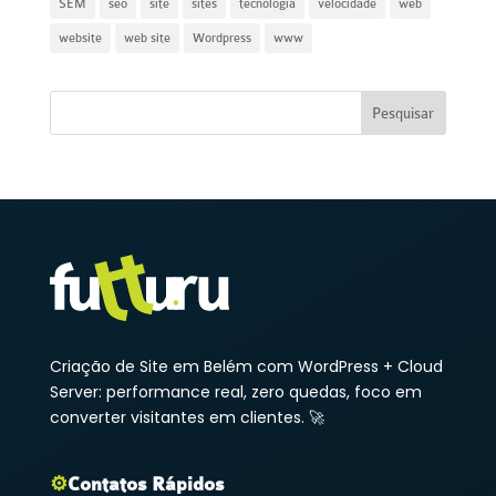
SEM
seo
site
sites
tecnologia
velocidade
web
website
web site
Wordpress
www
Criação de Site em Belém com WordPress + Cloud
Server: performance real, zero quedas, foco em
converter visitantes em clientes. 🚀
⚙️
Contatos Rápidos