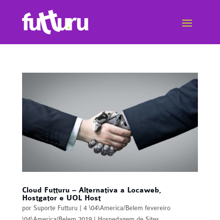
Cloud Futturu – Alternativa a Locaweb,
Hostgator e UOL Host
por
Suporte Futturu
|
4 \04\America/Belem fevereiro
\04\America/Belem 2019
|
Hospedagem de Sites