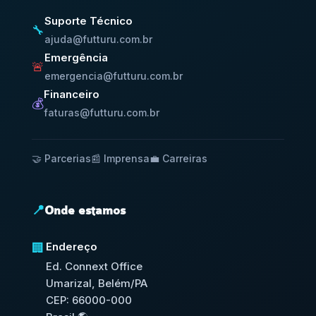
Suporte Técnico
🔧
ajuda@futturu.com.br
Emergência
🚨
emergencia@futturu.com.br
Financeiro
💰
faturas@futturu.com.br
🤝 Parcerias
📰 Imprensa
💼 Carreiras
📍
Onde estamos
Endereço
🏢
Ed. Connext Office
Umarizal, Belém/PA
CEP: 66000-000