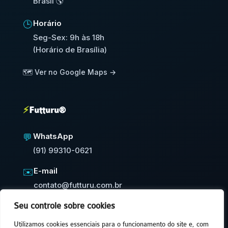
Brasil 🌎
Horário
🕒
Seg-Sex: 9h às 18h
(Horário de Brasília)
🗺️ Ver no Google Maps →
⚡
Futturu®
WhatsApp
💬
(91) 99310-0621
E-mail
✉️
contato@futturu.com.br
Seu controle sobre cookies
⚡
Resposta em até 24h úteis
Utilizamos cookies essenciais para o funcionamento do site e, com