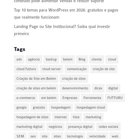
conteúdo pode aumentar vendas e reduzir suporte
Top 10 temas para WordPress em 2026: gratuitos e pagos
que realmente funcionam
Landing Page ou Site Institucional? Saiba qual investir
primeiro
Tags
ads
agência
backup
belem
Blog
cliente
cloud
cloud futturu
cloud server
comunicação
criação de site
Criação de Site em Belém
criação de sites
criação de sites em belém
desenvolvimento
dicas
digital
e-commerce
em belém
Empresas
Ferramenta
FUTTURU
google
gratuito
hospedagem
hospedagem cloud
hospedagem de sites
internet
lista
marketing
marketing digital
negócios
presença digital
redes sociais
SEM
seo
site
sites
tecnologia
velocidade
web