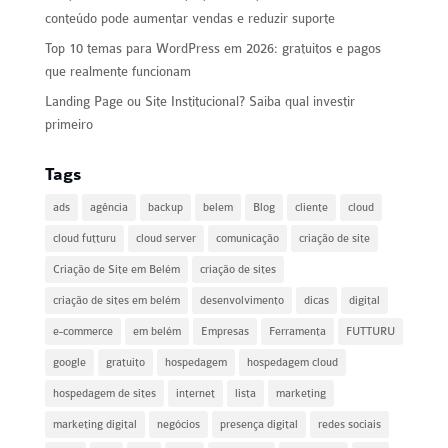
conteúdo pode aumentar vendas e reduzir suporte
Top 10 temas para WordPress em 2026: gratuitos e pagos
que realmente funcionam
Landing Page ou Site Institucional? Saiba qual investir
primeiro
Tags
ads
agência
backup
belem
Blog
cliente
cloud
cloud futturu
cloud server
comunicação
criação de site
Criação de Site em Belém
criação de sites
criação de sites em belém
desenvolvimento
dicas
digital
e-commerce
em belém
Empresas
Ferramenta
FUTTURU
google
gratuito
hospedagem
hospedagem cloud
hospedagem de sites
internet
lista
marketing
marketing digital
negócios
presença digital
redes sociais