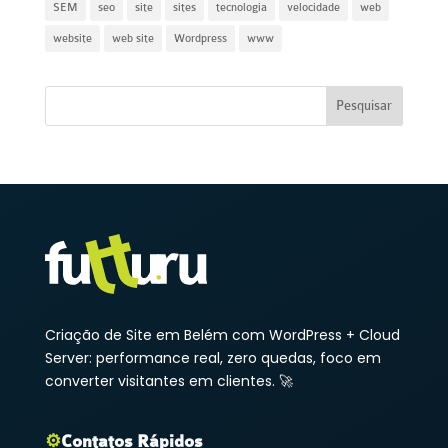
SEM
seo
site
sites
tecnologia
velocidade
web
website
web site
Wordpress
www
Criação de Site em Belém com WordPress + Cloud
Server: performance real, zero quedas, foco em
converter visitantes em clientes. 🚀
⚙️
Contatos Rápidos