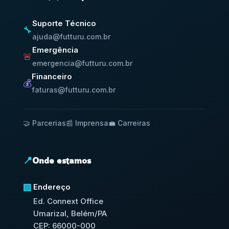
Suporte Técnico
🔧
ajuda@futturu.com.br
Emergência
🚨
emergencia@futturu.com.br
Financeiro
💰
faturas@futturu.com.br
🤝 Parcerias
📰 Imprensa
💼 Carreiras
📍
Onde estamos
Endereço
🏢
Ed. Connext Office
Umarizal, Belém/PA
CEP: 66000-000