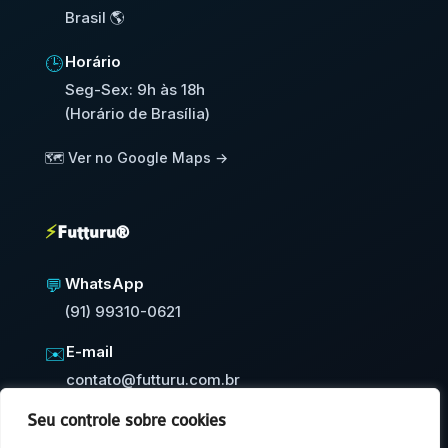
Brasil 🌎
Horário
🕒
Seg-Sex: 9h às 18h
(Horário de Brasília)
🗺️ Ver no Google Maps →
⚡
Futturu®
WhatsApp
💬
(91) 99310-0621
E-mail
✉️
contato@futturu.com.br
Seu controle sobre cookies
⚡
Resposta em até 24h úteis