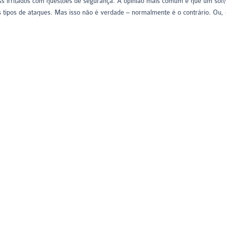
ss irritados com questões de segurança. A opinião mais comum é que um sof
s tipos de ataques. Mas isso não é verdade – normalmente é o contrário. Ou, 