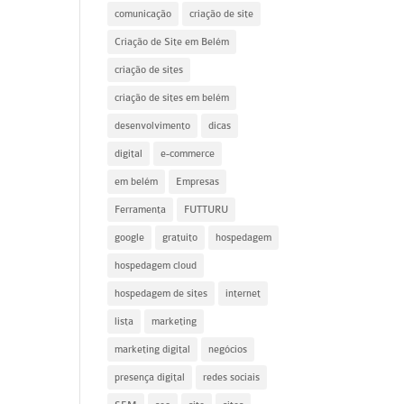
comunicação
criação de site
Criação de Site em Belém
criação de sites
criação de sites em belém
desenvolvimento
dicas
digital
e-commerce
em belém
Empresas
Ferramenta
FUTTURU
google
gratuito
hospedagem
hospedagem cloud
hospedagem de sites
internet
lista
marketing
marketing digital
negócios
presença digital
redes sociais