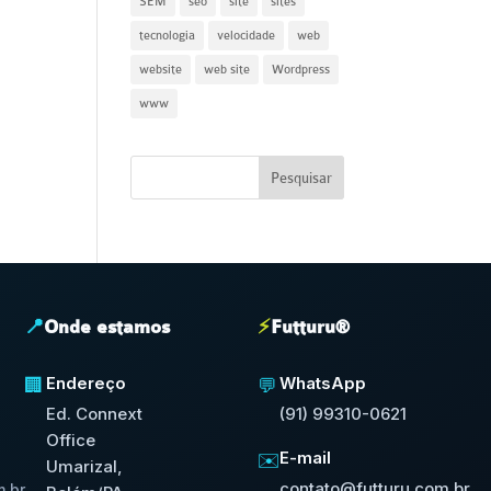
SEM
seo
site
sites
tecnologia
velocidade
web
website
web site
Wordpress
www
📍
Onde estamos
⚡
Futturu®
Endereço
WhatsApp
🏢
💬
Ed. Connext
(91) 99310-0621
Office
E-mail
✉️
Umarizal,
contato@futturu.com.br
.br