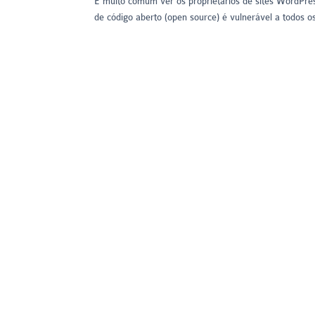
É muito comum ver os proprietários de sites WordPre
de código aberto (open source) é vulnerável a todos o