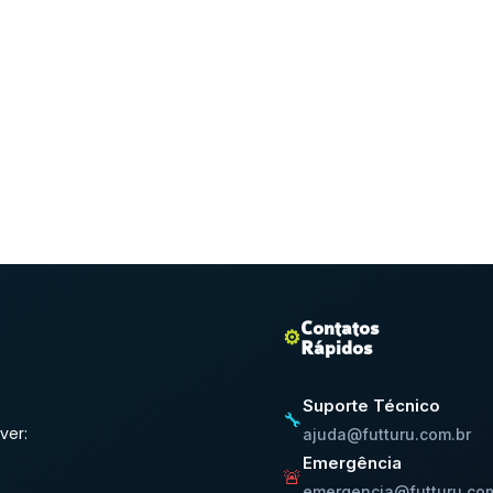
Contatos
⚙️
Rápidos
Suporte Técnico
🔧
ver:
ajuda@futturu.com.br
Emergência
🚨
emergencia@futturu.com