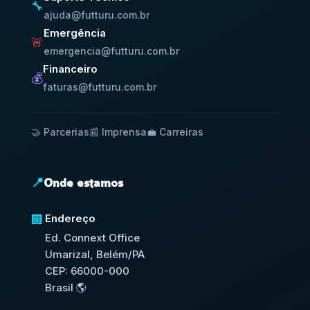
🔧
ajuda@futturu.com.br
Emergência
🚨
emergencia@futturu.com.br
Financeiro
💰
faturas@futturu.com.br
🤝 Parcerias
📰 Imprensa
💼 Carreiras
📍
Onde estamos
Endereço
🏢
Ed. Connext Office
Umarizal, Belém/PA
CEP: 66000-000
Brasil 🌎