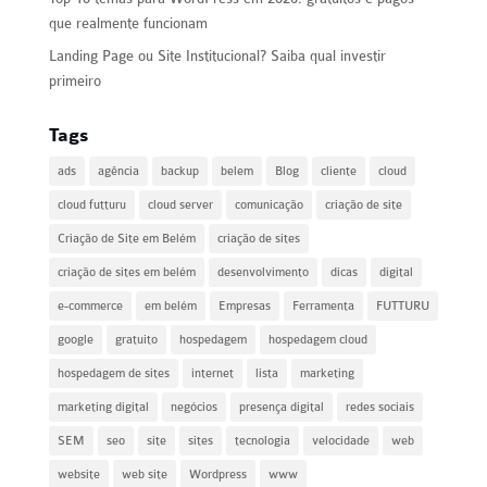
que realmente funcionam
Landing Page ou Site Institucional? Saiba qual investir
primeiro
Tags
ads
agência
backup
belem
Blog
cliente
cloud
cloud futturu
cloud server
comunicação
criação de site
Criação de Site em Belém
criação de sites
criação de sites em belém
desenvolvimento
dicas
digital
e-commerce
em belém
Empresas
Ferramenta
FUTTURU
google
gratuito
hospedagem
hospedagem cloud
hospedagem de sites
internet
lista
marketing
marketing digital
negócios
presença digital
redes sociais
SEM
seo
site
sites
tecnologia
velocidade
web
website
web site
Wordpress
www