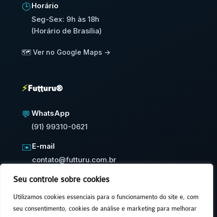
Horário
🕒
Seg-Sex: 9h às 18h
(Horário de Brasília)
🗺️ Ver no Google Maps →
⚡
Futturu®
WhatsApp
💬
(91) 99310-0621
E-mail
✉️
contato@futturu.com.br
Seu controle sobre cookies
⚡
Resposta em até 24h úteis
Utilizamos cookies essenciais para o funcionamento do site e, com
seu consentimento, cookies de análise e marketing para melhorar